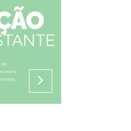
AÇÃO
STANTE
s
e da
renome e
o nosso