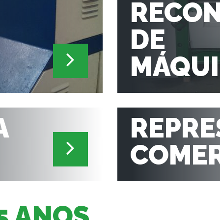
RECO
DE
MÁQUI
A
REPRE
COMER
35 ANOS