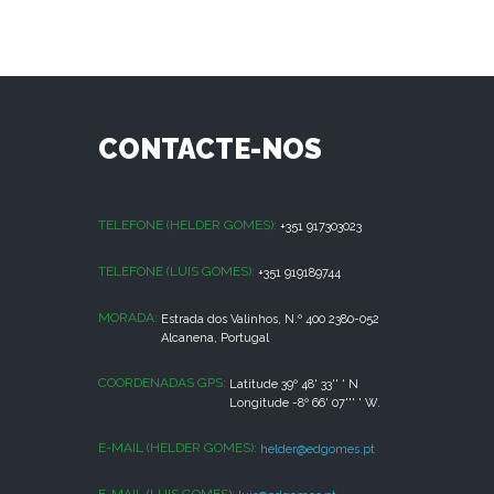
CONTACTE-NOS
TELEFONE (HELDER GOMES):
+351 917303023
TELEFONE (LUIS GOMES):
+351 919189744
MORADA:
Estrada dos Valinhos, N.º 400 2380-052
Alcanena, Portugal
COORDENADAS GPS:
Latitude 39º 48' 33'' ' N
Longitude -8º 66' 07''' ' W.
E-MAIL (HELDER GOMES):
helder@edgomes.pt