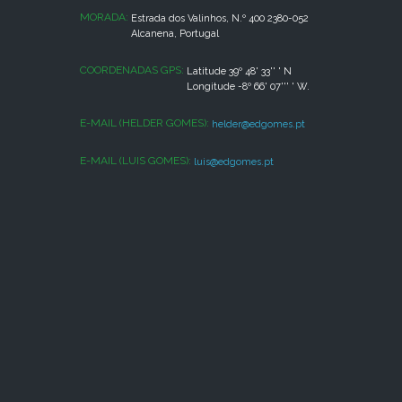
MORADA:
Estrada dos Valinhos, N.º 400 2380-052
Alcanena, Portugal
COORDENADAS GPS:
Latitude 39º 48' 33'' ' N
Longitude -8º 66' 07''' ' W.
E-MAIL (HELDER GOMES):
helder@edgomes.pt
E-MAIL (LUIS GOMES):
luis@edgomes.pt