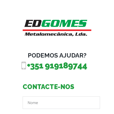
PODEMOS AJUDAR?
+351 919189744
CONTACTE-NOS
*Este campo é obrigatório.
*Não é um nome válido.
Nome