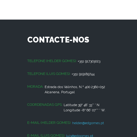
CONTACTE-NOS
TELEFONE (HELDER GOMES):
+351 917303023
TELEFONE (LUIS GOMES):
+351 919189744
MORADA:
Estrada dos Valinhos, N.º 400 2380-052
Alcanena, Portugal
COORDENADAS GPS:
Latitude 39º 48' 33'' ' N
Longitude -8º 66' 07''' ' W.
E-MAIL (HELDER GOMES):
helder@edgomes.pt
E-MAIL (LUIS GOMES):
luis@edgomes.pt