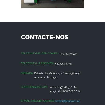
CONTACTE-NOS
TELEFONE (HELDER GOMES):
+351 917303023
TELEFONE (LUIS GOMES):
+351 919189744
MORADA:
Estrada dos Valinhos, N.º 400 2380-052
Alcanena, Portugal
COORDENADAS GPS:
Latitude 39º 48' 33'' ' N
Longitude -8º 66' 07''' ' W.
E-MAIL (HELDER GOMES):
helder@edgomes.pt