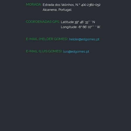
MORADA:
Estrada dos Valinhos, N.º 400 2380-052
Alcanena, Portugal
COORDENADAS GPS:
Latitude 39º 48' 33'' ' N
Longitude -8º 66' 07''' ' W.
E-MAIL (HELDER GOMES):
helder@edgomes.pt
E-MAIL (LUIS GOMES):
luis@edgomes.pt