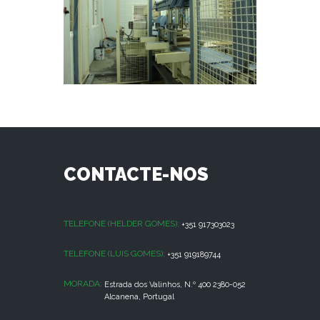
CONTACTE-NOS
TELEFONE (HELDER GOMES):
+351 917303023
TELEFONE (LUIS GOMES):
+351 919189744
MORADA:
Estrada dos Valinhos, N.º 400 2380-052
Alcanena, Portugal