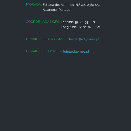
MORADA:
Estrada dos Valinhos, N.º 400 2380-052
Alcanena, Portugal
COORDENADAS GPS:
Latitude 39º 48' 33'' ' N
Longitude -8º 66' 07''' ' W.
E-MAIL (HELDER GOMES):
helder@edgomes.pt
E-MAIL (LUIS GOMES):
luis@edgomes.pt