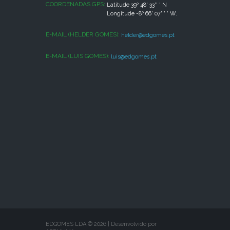
COORDENADAS GPS:
Latitude 39º 48' 33'' ' N
Longitude -8º 66' 07''' ' W.
E-MAIL (HELDER GOMES):
helder@edgomes.pt
E-MAIL (LUIS GOMES):
luis@edgomes.pt
EDGOMES LDA ©
2026
|
Desenvolvido por