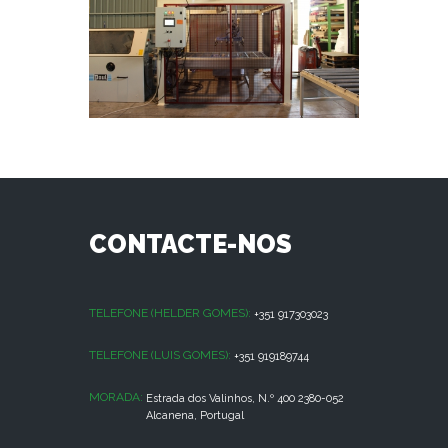
CONTACTE-NOS
TELEFONE (HELDER GOMES):
+351 917303023
TELEFONE (LUIS GOMES):
+351 919189744
MORADA:
Estrada dos Valinhos, N.º 400 2380-052
Alcanena, Portugal